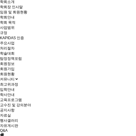
학회소개
학회장 인사말
임원 및 회원현황
학회안내
학회 목적
사업범위
규정
KAPIDAS 인증
주요사업
처리절차
학술대회
탐정정책포럼
회원정보
회원가입
회원현황
커뮤니티
최고위과정
입학안내
학사안내
교육프로그램
교수진 및 강의분야
공지사항
자료실
행사갤러리
자유게시판
Q&A