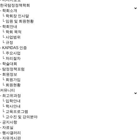
- 미디어보도
한국탐정정책학회
- 학회소개
└ 학회장 인사말
└ 임원 및 회원현황
- 학회안내
└ 학회 목적
└ 사업범위
└ 규정
- KAPIDAS 인증
└ 주요사업
└ 처리절차
- 학술대회
- 탐정정책포럼
- 회원정보
└ 회원가입
└ 회원현황
커뮤니티
- 최고위과정
└ 입학안내
└ 학사안내
└ 교육프로그램
└ 교수진 및 강의분야
- 공지사항
- 자료실
- 행사갤러리
- 자유게시판