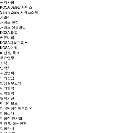
공지사항
KOSA Safety 서비스
Safety Zone 서비스소개
차별성
서비스 현장
서비스 이용방법
KOSA 활동
커뮤니티
KOSA자격교육
KOSA소개
비전 및 목표
주요업무
조직도
연락처
사업범위
의뢰상담
탐정실무교육
대외협력
산학협력
협력기관
미디어보도
한국탐정정책학회
학회소개
학회장 인사말
임원 및 회원현황
학회안내