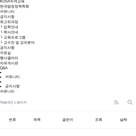
KOSA자격교육
한국탐정정책학회
커뮤니티
공지사항
최고위과정
└ 입학안내
└ 학사안내
└ 교육프로그램
└ 교수진 및 강의분야
공지사항
자료실
행사갤러리
자유게시판
Q&A
커뮤니티
공지사항
커뮤니티
Total 0건
1 페이지
번호
제목
글쓴이
조회
날짜