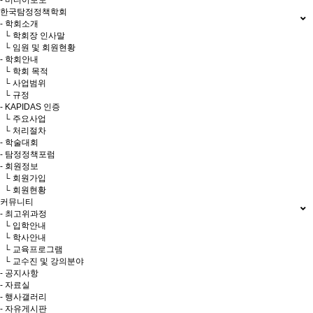
- 미디어보도
한국탐정정책학회
- 학회소개
└ 학회장 인사말
└ 임원 및 회원현황
- 학회안내
└ 학회 목적
└ 사업범위
└ 규정
- KAPIDAS 인증
└ 주요사업
└ 처리절차
- 학술대회
- 탐정정책포럼
- 회원정보
└ 회원가입
└ 회원현황
커뮤니티
- 최고위과정
└ 입학안내
└ 학사안내
└ 교육프로그램
└ 교수진 및 강의분야
- 공지사항
- 자료실
- 행사갤러리
- 자유게시판