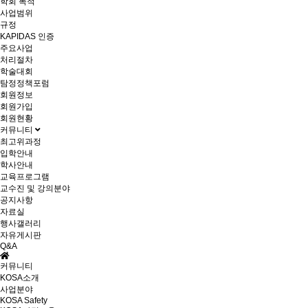
학회 목적
사업범위
규정
KAPIDAS 인증
주요사업
처리절차
학술대회
탐정정책포럼
회원정보
회원가입
회원현황
커뮤니티
최고위과정
입학안내
학사안내
교육프로그램
교수진 및 강의분야
공지사항
자료실
행사갤러리
자유게시판
Q&A
커뮤니티
KOSA소개
사업분야
KOSA Safety