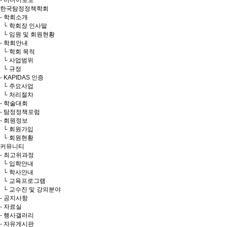
- 미디어보도
한국탐정정책학회
- 학회소개
└ 학회장 인사말
└ 임원 및 회원현황
- 학회안내
└ 학회 목적
└ 사업범위
└ 규정
- KAPIDAS 인증
└ 주요사업
└ 처리절차
- 학술대회
- 탐정정책포럼
- 회원정보
└ 회원가입
└ 회원현황
커뮤니티
- 최고위과정
└ 입학안내
└ 학사안내
└ 교육프로그램
└ 교수진 및 강의분야
- 공지사항
- 자료실
- 행사갤러리
- 자유게시판