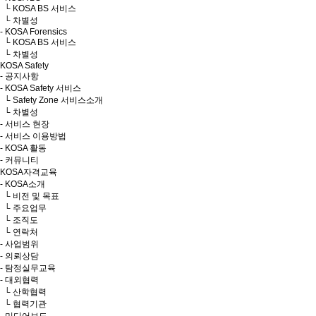
└ KOSA BS 서비스
└ 차별성
- KOSA Forensics
└ KOSA BS 서비스
└ 차별성
KOSA Safety
- 공지사항
- KOSA Safety 서비스
└ Safety Zone 서비스소개
└ 차별성
- 서비스 현장
- 서비스 이용방법
- KOSA 활동
- 커뮤니티
KOSA자격교육
- KOSA소개
└ 비전 및 목표
└ 주요업무
└ 조직도
└ 연락처
- 사업범위
- 의뢰상담
- 탐정실무교육
- 대외협력
└ 산학협력
└ 협력기관