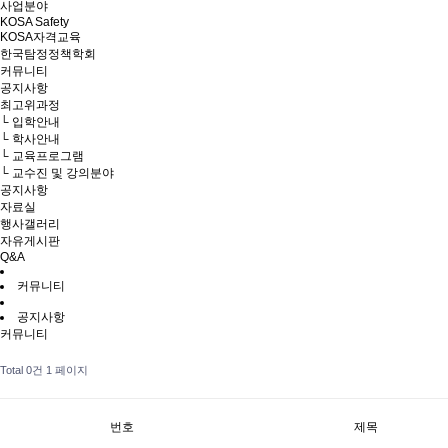
사업분야
KOSA Safety
KOSA자격교육
한국탐정정책학회
커뮤니티
공지사항
최고위과정
└ 입학안내
└ 학사안내
└ 교육프로그램
└ 교수진 및 강의분야
공지사항
자료실
행사갤러리
자유게시판
Q&A
커뮤니티
공지사항
커뮤니티
Total 0건
1 페이지
번호
제목