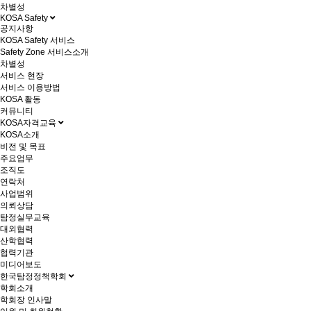
차별성
KOSA Safety
공지사항
KOSA Safety 서비스
Safety Zone 서비스소개
차별성
서비스 현장
서비스 이용방법
KOSA 활동
커뮤니티
KOSA자격교육
KOSA소개
비전 및 목표
주요업무
조직도
연락처
사업범위
의뢰상담
탐정실무교육
대외협력
산학협력
협력기관
미디어보도
한국탐정정책학회
학회소개
학회장 인사말