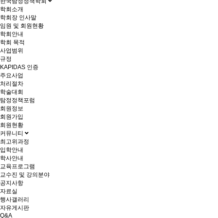
한국탐정정책학회
학회소개
학회장 인사말
임원 및 회원현황
학회안내
학회 목적
사업범위
규정
KAPIDAS 인증
주요사업
처리절차
학술대회
탐정정책포럼
회원정보
회원가입
회원현황
커뮤니티
최고위과정
입학안내
학사안내
교육프로그램
교수진 및 강의분야
공지사항
자료실
행사갤러리
자유게시판
Q&A