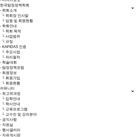
- 미디어보도
한국탐정정책학회
- 학회소개
└ 학회장 인사말
└ 임원 및 회원현황
- 학회안내
└ 학회 목적
└ 사업범위
└ 규정
- KAPIDAS 인증
└ 주요사업
└ 처리절차
- 학술대회
- 탐정정책포럼
- 회원정보
└ 회원가입
└ 회원현황
커뮤니티
- 최고위과정
└ 입학안내
└ 학사안내
└ 교육프로그램
└ 교수진 및 강의분야
- 공지사항
- 자료실
- 행사갤러리
- 자유게시판